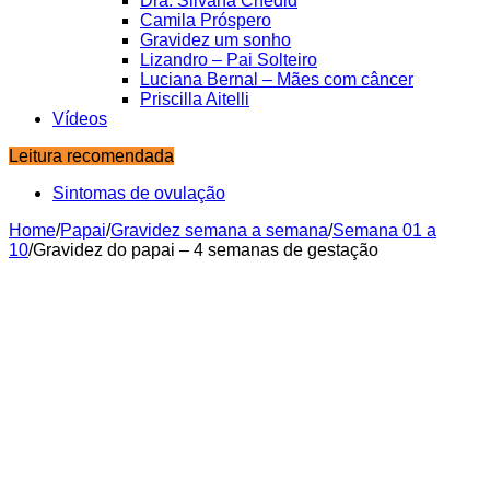
Dra. Silvana Chedid
Camila Próspero
Gravidez um sonho
Lizandro – Pai Solteiro
Luciana Bernal – Mães com câncer
Priscilla Aitelli
Vídeos
Leitura recomendada
Baby Bingo – Cartelas e Palavras para download
Home
/
Papai
/
Gravidez semana a semana
/
Semana 01 a
10
/
Gravidez do papai – 4 semanas de gestação