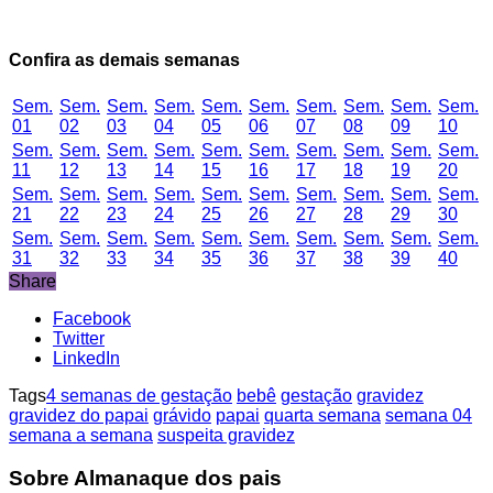
Confira as demais semanas
Sem.
Sem.
Sem.
Sem.
Sem.
Sem.
Sem.
Sem.
Sem.
Sem.
01
02
03
04
05
06
07
08
09
10
Sem.
Sem.
Sem.
Sem.
Sem.
Sem.
Sem.
Sem.
Sem.
Sem.
11
12
13
14
15
16
17
18
19
20
Sem.
Sem.
Sem.
Sem.
Sem.
Sem.
Sem.
Sem.
Sem.
Sem.
21
22
23
24
25
26
27
28
29
30
Sem.
Sem.
Sem.
Sem.
Sem.
Sem.
Sem.
Sem.
Sem.
Sem.
31
32
33
34
35
36
37
38
39
40
Share
Facebook
Twitter
LinkedIn
Tags
4 semanas de gestação
bebê
gestação
gravidez
gravidez do papai
grávido
papai
quarta semana
semana 04
semana a semana
suspeita gravidez
Sobre Almanaque dos pais