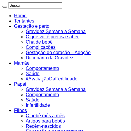
Home
Tentantes
Gestação e parto
Gravidez Semana a Semana
O que você precisa saber
Chá de bebê
Complicações
Gestação do coração – Adoção
Dicionário da Gravidez
Mamãe
Comportamento
Saúde
#AvaliaçãoDaFertilidade
Papai
Gravidez Semana a Semana
Comportamento
Saúde
Infertilidade
Filhos
O bebê mês a mês
Artigos para bebês
Recém-nascidos