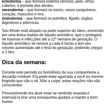
ectoderma
– que formará sistema nervoso, pele, olhos,
cabelos, e esmalte dos dentes.
mesoderma
– que formará os ossos, vasos sanguíneos,
coração, músculos e rins.
endoderma
– que formará os pulmões, fígado, órgãos
digestivos e pâncreas.
Seu filhote está alojado na parte superior do útero, envolvido
por uma bolsa repleta de líquido amniótico, que o protegerá
de traumas e infecções até a 12ª semana de gestação. O
líquido amniótico se renova a cada 6 horas e tem seu
volume aumentado até o final da gestação, podendo chegar
a 1 litro.
Dica da semana:
Durante este período os hormônios de sua companheira a
deixarão instável. Ela pode estar agarrada a você ou mesmo
fingindo que não o vê. Não a culpe, estas reações não são
conscientes.
Provavelmente ela deve estar se sentindo exausta e
estimulá-la tirar uma sonequinha ajudará a manter o bom
humor.