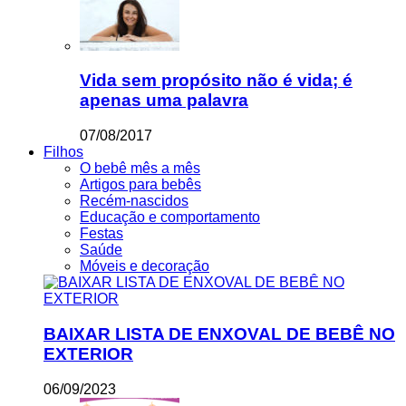
Vida sem propósito não é vida; é
apenas uma palavra
07/08/2017
Filhos
O bebê mês a mês
Artigos para bebês
Recém-nascidos
Educação e comportamento
Festas
Saúde
Móveis e decoração
BAIXAR LISTA DE ENXOVAL DE BEBÊ NO
EXTERIOR
06/09/2023