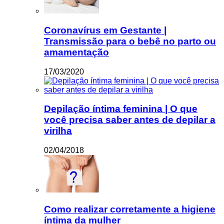
Coronavírus em Gestante |
Transmissão para o bebê no parto ou
amamentação
17/03/2020
Depilação íntima feminina | O que
você precisa saber antes de depilar a
virilha
02/04/2018
Como realizar corretamente a higiene
íntima da mulher