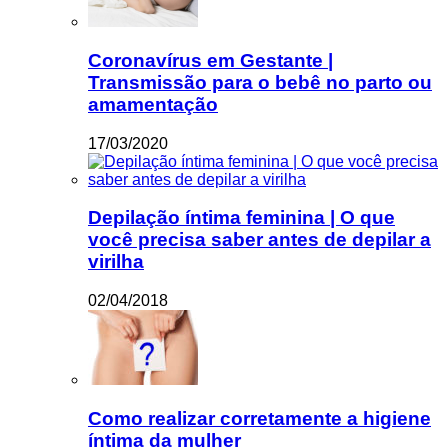
Coronavírus em Gestante |
Transmissão para o bebê no parto ou
amamentação
17/03/2020
Depilação íntima feminina | O que
você precisa saber antes de depilar a
virilha
02/04/2018
Como realizar corretamente a higiene
íntima da mulher