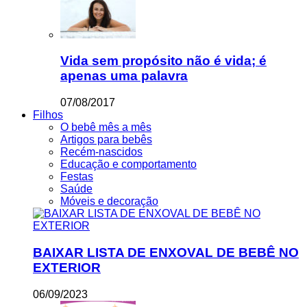
Vida sem propósito não é vida; é
apenas uma palavra
07/08/2017
Filhos
O bebê mês a mês
Artigos para bebês
Recém-nascidos
Educação e comportamento
Festas
Saúde
Móveis e decoração
BAIXAR LISTA DE ENXOVAL DE BEBÊ NO
EXTERIOR
06/09/2023