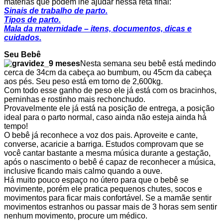
matérias que podem lhe ajudar nessa reta final:
Sinais de trabalho de parto.
Tipos de parto.
Mala da maternidade – itens, documentos, dicas e
cuidados.
Seu Bebê
Nesta semana seu bebê está medindo
cerca de 34cm da cabeça ao bumbum, ou 45cm da cabeça
aos pés. Seu peso está em torno de 2,600kg.
Com todo esse ganho de peso ele já está com os bracinhos,
perninhas e rostinho mais rechonchudo.
Provavelmente ele já está na posição de entrega, a posição
ideal para o parto normal, caso ainda não esteja ainda há
tempo!
O bebê já reconhece a voz dos pais. Aproveite e cante,
converse, acaricie a barriga. Estudos comprovam que se
você cantar bastante a mesma música durante a gestação,
após o nascimento o bebê é capaz de reconhecer a música,
inclusive ficando mais calmo quando a ouve.
Há muito pouco espaço no útero para que o bebê se
movimente, porém ele pratica pequenos chutes, socos e
movimentos para ficar mais confortável. Se a mamãe sentir
movimentos estranhos ou passar mais de 3 horas sem sentir
nenhum movimento, procure um médico.