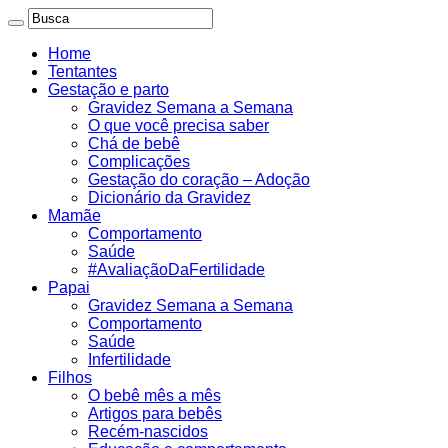
Home
Tentantes
Gestação e parto
Gravidez Semana a Semana
O que você precisa saber
Chá de bebê
Complicações
Gestação do coração – Adoção
Dicionário da Gravidez
Mamãe
Comportamento
Saúde
#AvaliaçãoDaFertilidade
Papai
Gravidez Semana a Semana
Comportamento
Saúde
Infertilidade
Filhos
O bebê mês a mês
Artigos para bebês
Recém-nascidos