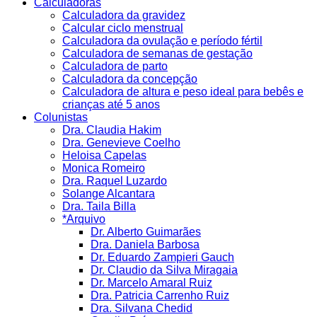
Calculadoras
Calculadora da gravidez
Calcular ciclo menstrual
Calculadora da ovulação e período fértil
Calculadora de semanas de gestação
Calculadora de parto
Calculadora da concepção
Calculadora de altura e peso ideal para bebês e
crianças até 5 anos
Colunistas
Dra. Claudia Hakim
Dra. Genevieve Coelho
Heloisa Capelas
Monica Romeiro
Dra. Raquel Luzardo
Solange Alcantara
Dra. Taila Billa
*Arquivo
Dr. Alberto Guimarães
Dra. Daniela Barbosa
Dr. Eduardo Zampieri Gauch
Dr. Claudio da Silva Miragaia
Dr. Marcelo Amaral Ruiz
Dra. Patricia Carrenho Ruiz
Dra. Silvana Chedid