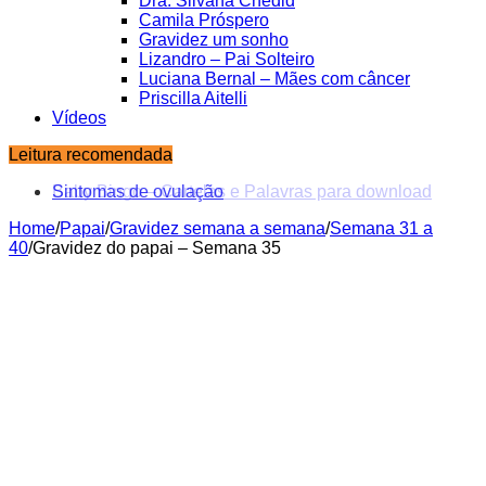
Dra. Silvana Chedid
Camila Próspero
Gravidez um sonho
Lizandro – Pai Solteiro
Luciana Bernal – Mães com câncer
Priscilla Aitelli
Vídeos
Leitura recomendada
Baby Bingo – Cartelas e Palavras para download
Home
/
Papai
/
Gravidez semana a semana
/
Semana 31 a
40
/
Gravidez do papai – Semana 35