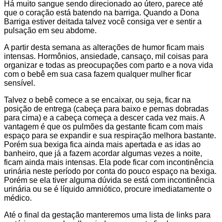
Há muito sangue sendo direcionado ao útero, parece até
que o coração está batendo na barriga. Quando a Dona
Barriga estiver deitada talvez você consiga ver e sentir a
pulsação em seu abdome.
A partir desta semana as alterações de humor ficam mais
intensas. Hormônios, ansiedade, cansaço, mil coisas para
organizar e todas as preocupações com parto e a nova vida
com o bebê em sua casa fazem qualquer mulher ficar
sensível.
Talvez o bebê comece a se encaixar, ou seja, ficar na
posição de entrega (cabeça para baixo e pernas dobradas
para cima) e a cabeça começa a descer cada vez mais. A
vantagem é que os pulmões da gestante ficam com mais
espaço para se expandir e sua respiração melhora bastante.
Porém sua bexiga fica ainda mais apertada e as idas ao
banheiro, que já a fazem acordar algumas vezes a noite,
ficam ainda mais intensas. Ela pode ficar com incontinência
urinária neste período por conta do pouco espaço na bexiga.
Porém se ela tiver alguma dúvida se está com incontinência
urinária ou se é líquido amniótico, procure imediatamente o
médico.
Até o final da gestação manteremos uma lista de links para