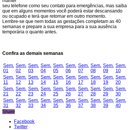
manter
seu telefone como seu contato para emergências, mas saiba
que em alguns momentos você poderá estar descansando
ou ocupado e terá que retornar em outro momento.
Lembre-se que nem todas as gestações completam as 40
semanas e prepare a sua empresa para a sua ausência
temporária o quanto antes.
Confira as demais semanas
Sem.
Sem.
Sem.
Sem.
Sem.
Sem.
Sem.
Sem.
Sem.
Sem.
01
02
03
04
05
06
07
08
09
10
Sem.
Sem.
Sem.
Sem.
Sem.
Sem.
Sem.
Sem.
Sem.
Sem.
11
12
13
14
15
16
17
18
19
20
Sem.
Sem.
Sem.
Sem.
Sem.
Sem.
Sem.
Sem.
Sem.
Sem.
21
22
23
24
25
26
27
28
29
30
Sem.
Sem.
Sem.
Sem.
Sem.
Sem.
Sem.
Sem.
Sem.
Sem.
31
32
33
34
35
36
37
38
39
40
Share
Facebook
Twitter