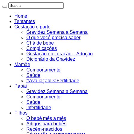
Home
Tentantes
Gestação e parto
Gravidez Semana a Semana
O que você precisa saber
Chá de bebê
Complicações
Gestação do coração – Adoção
Dicionário da Gravidez
Mamãe
Comportamento
Saúde
#AvaliaçãoDaFertilidade
Papai
Gravidez Semana a Semana
Comportamento
Saúde
Infertilidade
Filhos
O bebê mês a mês
Artigos para bebês
Recém-nascidos