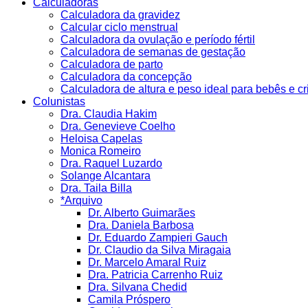
Calculadoras
Calculadora da gravidez
Calcular ciclo menstrual
Calculadora da ovulação e período fértil
Calculadora de semanas de gestação
Calculadora de parto
Calculadora da concepção
Calculadora de altura e peso ideal para bebês e c
Colunistas
Dra. Claudia Hakim
Dra. Genevieve Coelho
Heloisa Capelas
Monica Romeiro
Dra. Raquel Luzardo
Solange Alcantara
Dra. Taila Billa
*Arquivo
Dr. Alberto Guimarães
Dra. Daniela Barbosa
Dr. Eduardo Zampieri Gauch
Dr. Claudio da Silva Miragaia
Dr. Marcelo Amaral Ruiz
Dra. Patricia Carrenho Ruiz
Dra. Silvana Chedid
Camila Próspero