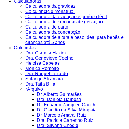
Calculadoras
Calculadora da gravidez
Calcular ciclo menstrual
Calculadora da ovulação e período fértil
Calculadora de semanas de gestação
Calculadora de parto
Calculadora da concepção
Calculadora de altura e peso ideal para bebês e
crianças até 5 anos
Colunistas
Dra. Claudia Hakim
Dra. Genevieve Coelho
Heloisa Capelas
Monica Romeiro
Dra. Raquel Luzardo
Solange Alcantara
Dra. Taila Billa
*Arquivo
Dr. Alberto Guimarães
Dra. Daniela Barbosa
Dr. Eduardo Zampieri Gauch
Dr. Claudio da Silva Miragaia
Dr. Marcelo Amaral Ruiz
Dra. Patricia Carrenho Ruiz
Dra. Silvana Chedid