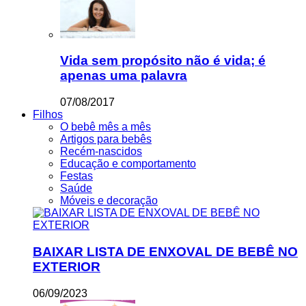
Vida sem propósito não é vida; é
apenas uma palavra
07/08/2017
Filhos
O bebê mês a mês
Artigos para bebês
Recém-nascidos
Educação e comportamento
Festas
Saúde
Móveis e decoração
BAIXAR LISTA DE ENXOVAL DE BEBÊ NO
EXTERIOR
06/09/2023