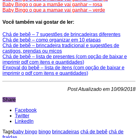
Baby Bingo o que a mamãe vai ganhar – rosa
Baby Bingo o que a mamae vai ganhar – verde
Você também vai gostar de ler:
Chá de bebê – 7 sugestões de brincadeiras diferentes
Chá de bebê – como organizar em 10 etapas
Chá de bebê – brincadeira tradicional e sugestões de
castigos, prendas ou micos
Chá de bebê – lista de presentes (com opção de baixar e
imprimir pdf com itens e quantidades)
Enxoval do bebê – lista de itens (com opção de baixar e
imprimir o pdf com itens e quantidades)
Post Atualizado em 10/09/2018
Share
Facebook
Twitter
LinkedIn
Tags
baby bingo
bingo
brincadeiras
chá de bebê
chá de
fraldas