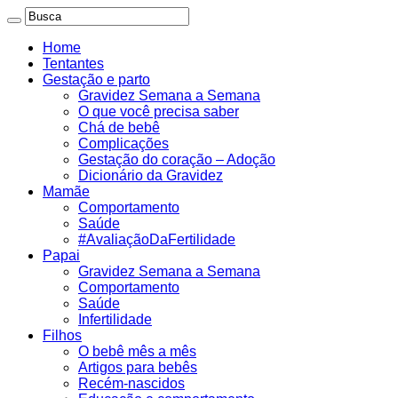
Home
Tentantes
Gestação e parto
Gravidez Semana a Semana
O que você precisa saber
Chá de bebê
Complicações
Gestação do coração – Adoção
Dicionário da Gravidez
Mamãe
Comportamento
Saúde
#AvaliaçãoDaFertilidade
Papai
Gravidez Semana a Semana
Comportamento
Saúde
Infertilidade
Filhos
O bebê mês a mês
Artigos para bebês
Recém-nascidos