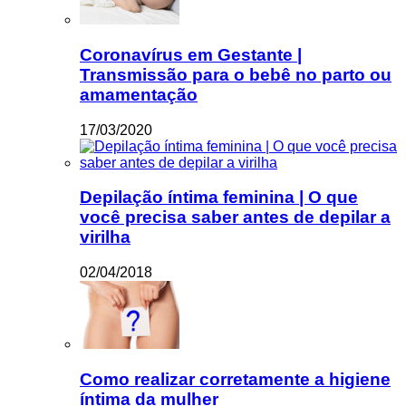
Coronavírus em Gestante |
Transmissão para o bebê no parto ou
amamentação
17/03/2020
Depilação íntima feminina | O que
você precisa saber antes de depilar a
virilha
02/04/2018
Como realizar corretamente a higiene
íntima da mulher