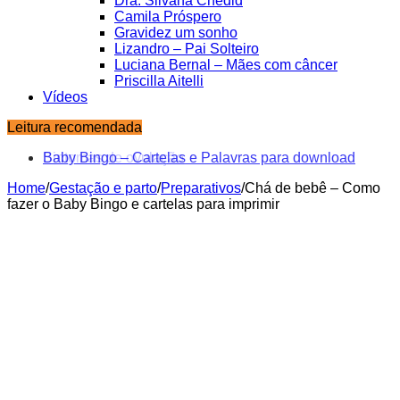
Dra. Silvana Chedid
Camila Próspero
Gravidez um sonho
Lizandro – Pai Solteiro
Luciana Bernal – Mães com câncer
Priscilla Aitelli
Vídeos
Leitura recomendada
Baby Bingo – Cartelas e Palavras para download
Home
/
Gestação e parto
/
Preparativos
/
Chá de bebê – Como
fazer o Baby Bingo e cartelas para imprimir