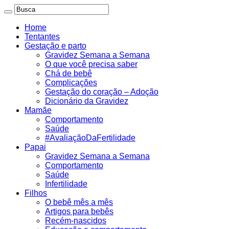
Home
Tentantes
Gestação e parto
Gravidez Semana a Semana
O que você precisa saber
Chá de bebê
Complicações
Gestação do coração – Adoção
Dicionário da Gravidez
Mamãe
Comportamento
Saúde
#AvaliaçãoDaFertilidade
Papai
Gravidez Semana a Semana
Comportamento
Saúde
Infertilidade
Filhos
O bebê mês a mês
Artigos para bebês
Recém-nascidos