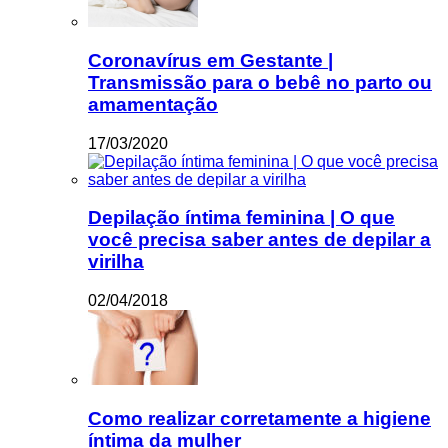
Coronavírus em Gestante |
Transmissão para o bebê no parto ou
amamentação
17/03/2020
Depilação íntima feminina | O que
você precisa saber antes de depilar a
virilha
02/04/2018
Como realizar corretamente a higiene
íntima da mulher