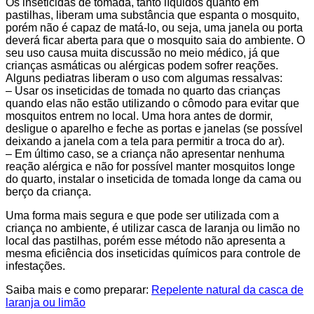
Os inseticidas de tomada, tanto líquidos quanto em
pastilhas, liberam uma substância que espanta o mosquito,
porém não é capaz de matá-lo, ou seja, uma janela ou porta
deverá ficar aberta para que o mosquito saia do ambiente. O
seu uso causa muita discussão no meio médico, já que
crianças asmáticas ou alérgicas podem sofrer reações.
Alguns pediatras liberam o uso com algumas ressalvas:
– Usar os inseticidas de tomada no quarto das crianças
quando elas não estão utilizando o cômodo para evitar que
mosquitos entrem no local. Uma hora antes de dormir,
desligue o aparelho e feche as portas e janelas (se possível
deixando a janela com a tela para permitir a troca do ar).
– Em último caso, se a criança não apresentar nenhuma
reação alérgica e não for possível manter mosquitos longe
do quarto, instalar o inseticida de tomada longe da cama ou
berço da criança.
Uma forma mais segura e que pode ser utilizada com a
criança no ambiente, é utilizar casca de laranja ou limão no
local das pastilhas, porém esse método não apresenta a
mesma eficiência dos inseticidas químicos para controle de
infestações.
Saiba mais e como preparar:
Repelente natural da casca de
laranja ou limão