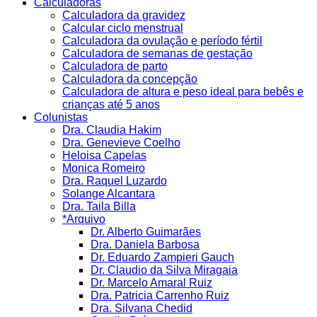
Calculadoras
Calculadora da gravidez
Calcular ciclo menstrual
Calculadora da ovulação e período fértil
Calculadora de semanas de gestação
Calculadora de parto
Calculadora da concepção
Calculadora de altura e peso ideal para bebês e
crianças até 5 anos
Colunistas
Dra. Claudia Hakim
Dra. Genevieve Coelho
Heloisa Capelas
Monica Romeiro
Dra. Raquel Luzardo
Solange Alcantara
Dra. Taila Billa
*Arquivo
Dr. Alberto Guimarães
Dra. Daniela Barbosa
Dr. Eduardo Zampieri Gauch
Dr. Claudio da Silva Miragaia
Dr. Marcelo Amaral Ruiz
Dra. Patricia Carrenho Ruiz
Dra. Silvana Chedid