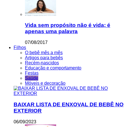
Vida sem propósito não é vida; é
apenas uma palavra
07/08/2017
Filhos
O bebê mês a mês
Artigos para bebês
Recém-nascidos
Educação e comportamento
Festas
Saúde
Móveis e decoração
BAIXAR LISTA DE ENXOVAL DE BEBÊ NO
EXTERIOR
06/09/2023