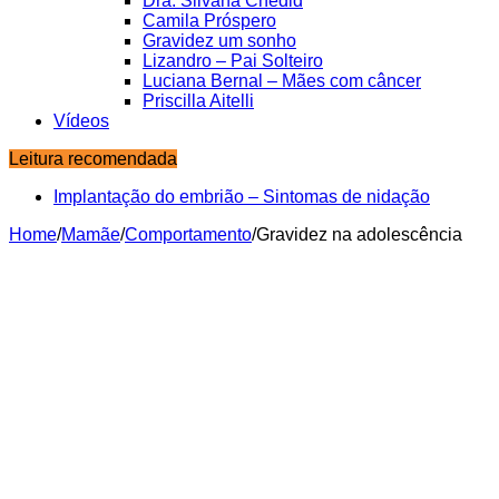
Dra. Silvana Chedid
Camila Próspero
Gravidez um sonho
Lizandro – Pai Solteiro
Luciana Bernal – Mães com câncer
Priscilla Aitelli
Vídeos
Leitura recomendada
Implantação do embrião – Sintomas de nidação
Mala da maternidade – itens, documentos, dicas e
cuidados
Home
/
Mamãe
/
Comportamento
/
Gravidez na adolescência