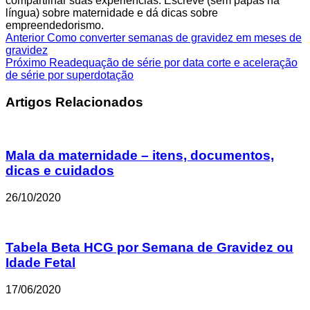
compartilhar suas experiências. Escreve (sem papas na
língua) sobre maternidade e dá dicas sobre
empreendedorismo.
Anterior
Como converter semanas de gravidez em meses de
gravidez
Próximo
Readequação de série por data corte e aceleração
de série por superdotação
Artigos Relacionados
Mala da maternidade – itens, documentos,
dicas e cuidados
26/10/2020
Tabela Beta HCG por Semana de Gravidez ou
Idade Fetal
17/06/2020