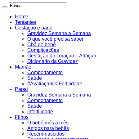
Home
Tentantes
Gestação e parto
Gravidez Semana a Semana
O que você precisa saber
Chá de bebê
Complicações
Gestação do coração – Adoção
Dicionário da Gravidez
Mamãe
Comportamento
Saúde
#AvaliaçãoDaFertilidade
Papai
Gravidez Semana a Semana
Comportamento
Saúde
Infertilidade
Filhos
O bebê mês a mês
Artigos para bebês
Recém-nascidos