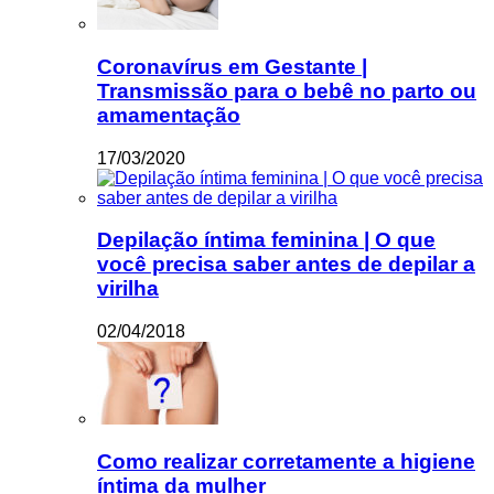
Coronavírus em Gestante |
Transmissão para o bebê no parto ou
amamentação
17/03/2020
Depilação íntima feminina | O que
você precisa saber antes de depilar a
virilha
02/04/2018
Como realizar corretamente a higiene
íntima da mulher