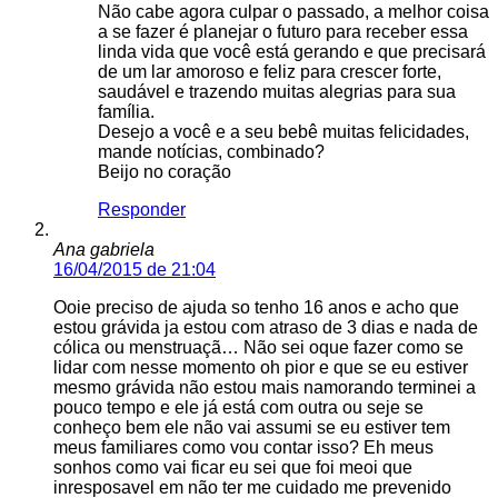
Não cabe agora culpar o passado, a melhor coisa
a se fazer é planejar o futuro para receber essa
linda vida que você está gerando e que precisará
de um lar amoroso e feliz para crescer forte,
saudável e trazendo muitas alegrias para sua
família.
Desejo a você e a seu bebê muitas felicidades,
mande notícias, combinado?
Beijo no coração
Responder
Ana gabriela
16/04/2015 de 21:04
Ooie preciso de ajuda so tenho 16 anos e acho que
estou grávida ja estou com atraso de 3 dias e nada de
cólica ou menstruaçã… Não sei oque fazer como se
lidar com nesse momento oh pior e que se eu estiver
mesmo grávida não estou mais namorando terminei a
pouco tempo e ele já está com outra ou seje se
conheço bem ele não vai assumi se eu estiver tem
meus familiares como vou contar isso? Eh meus
sonhos como vai ficar eu sei que foi meoi que
inresposavel em não ter me cuidado me prevenido