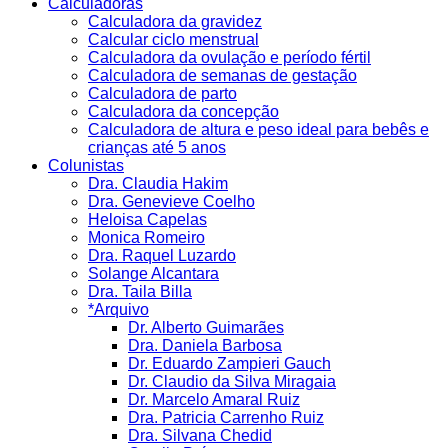
Calculadoras
Calculadora da gravidez
Calcular ciclo menstrual
Calculadora da ovulação e período fértil
Calculadora de semanas de gestação
Calculadora de parto
Calculadora da concepção
Calculadora de altura e peso ideal para bebês e
crianças até 5 anos
Colunistas
Dra. Claudia Hakim
Dra. Genevieve Coelho
Heloisa Capelas
Monica Romeiro
Dra. Raquel Luzardo
Solange Alcantara
Dra. Taila Billa
*Arquivo
Dr. Alberto Guimarães
Dra. Daniela Barbosa
Dr. Eduardo Zampieri Gauch
Dr. Claudio da Silva Miragaia
Dr. Marcelo Amaral Ruiz
Dra. Patricia Carrenho Ruiz
Dra. Silvana Chedid