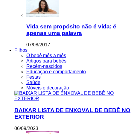
Vida sem propósito não é vida; é
apenas uma palavra
07/08/2017
Filhos
O bebê mês a mês
Artigos para bebês
Recém-nascidos
Educação e comportamento
Festas
Saúde
Móveis e decoração
BAIXAR LISTA DE ENXOVAL DE BEBÊ NO
EXTERIOR
06/09/2023