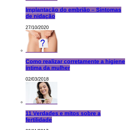
Implantação do embrião – Sintomas
de nidação
27/10/2020
Como realizar corretamente a higiene
íntima da mulher
02/03/2018
11 Verdades e mitos sobre a
fertilidade