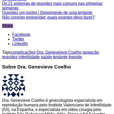
Os 21 sintomas de gravidez mais comuns nas primeiras
semanas
Gravidez um sonho | Depoimento de uma tentante
Não consigo engravidar: quais exames devo fazer?
Share
Facebook
Twitter
LinkedIn
Tags
complicações
Dra. Geneveieve Coelho
gestação
gravidez
infertilidade
saúde
tentante
tireoide
Sobre Dra. Genevieve Coelho
Dra. Genevieve Coelho é ginecologista especialista em
reprodução humana pelo Instituto Valenciano de Infertilidade
(IVI), na Espanha, e especialista em vídeo cirurgia pelo