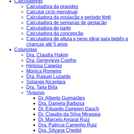
Calculadoras
Calculadora da gravidez
Calcular ciclo menstrual
Calculadora da ovulação e período fértil
Calculadora de semanas de gestação
Calculadora de parto
Calculadora da concepção
Calculadora de altura e peso ideal para bebês e
crianças até 5 anos
Colunistas
Dra. Claudia Hakim
Dra. Genevieve Coelho
Heloisa Capelas
Monica Romeiro
Dra. Raquel Luzardo
Solange Alcantara
Dra. Taila Billa
*Arquivo
Dr. Alberto Guimarães
Dra. Daniela Barbosa
Dr. Eduardo Zampieri Gauch
Dr. Claudio da Silva Miragaia
Dr. Marcelo Amaral Ruiz
Dra. Patricia Carrenho Ruiz
Dra. Silvana Chedid