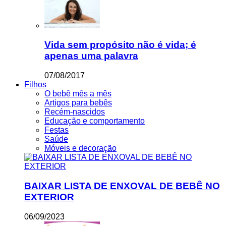
Vida sem propósito não é vida; é
apenas uma palavra
07/08/2017
Filhos
O bebê mês a mês
Artigos para bebês
Recém-nascidos
Educação e comportamento
Festas
Saúde
Móveis e decoração
BAIXAR LISTA DE ENXOVAL DE BEBÊ NO
EXTERIOR
06/09/2023