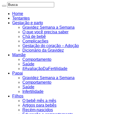
Home
Tentantes
Gestação e parto
Gravidez Semana a Semana
O que você precisa saber
Chá de bebê
Complicações
Gestação do coração – Adoção
Dicionário da Gravidez
Mamãe
Comportamento
Saúde
#AvaliaçãoDaFertilidade
Papai
Gravidez Semana a Semana
Comportamento
Saúde
Infertilidade
Filhos
O bebê mês a mês
Artigos para bebês
Recém-nascidos