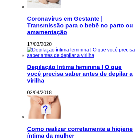
Coronavírus em Gestante |
Transmissão para o bebê no parto ou
amamentação
17/03/2020
Depilação íntima feminina | O que
você precisa saber antes de depilar a
virilha
02/04/2018
Como realizar corretamente a higiene
íntima da mulher