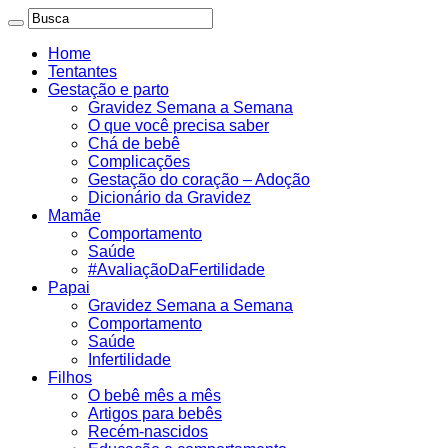
Home
Tentantes
Gestação e parto
Gravidez Semana a Semana
O que você precisa saber
Chá de bebê
Complicações
Gestação do coração – Adoção
Dicionário da Gravidez
Mamãe
Comportamento
Saúde
#AvaliaçãoDaFertilidade
Papai
Gravidez Semana a Semana
Comportamento
Saúde
Infertilidade
Filhos
O bebê mês a mês
Artigos para bebês
Recém-nascidos