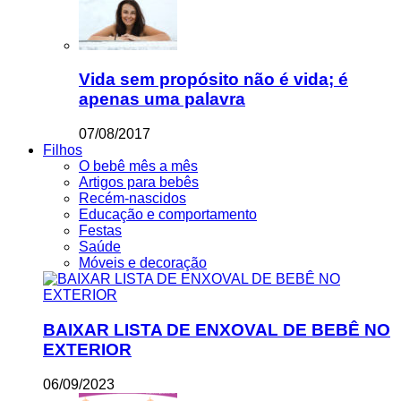
Vida sem propósito não é vida; é
apenas uma palavra
07/08/2017
Filhos
O bebê mês a mês
Artigos para bebês
Recém-nascidos
Educação e comportamento
Festas
Saúde
Móveis e decoração
BAIXAR LISTA DE ENXOVAL DE BEBÊ NO
EXTERIOR
06/09/2023