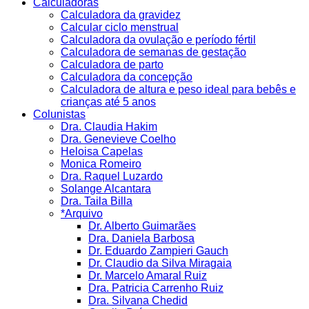
Calculadoras
Calculadora da gravidez
Calcular ciclo menstrual
Calculadora da ovulação e período fértil
Calculadora de semanas de gestação
Calculadora de parto
Calculadora da concepção
Calculadora de altura e peso ideal para bebês e
crianças até 5 anos
Colunistas
Dra. Claudia Hakim
Dra. Genevieve Coelho
Heloisa Capelas
Monica Romeiro
Dra. Raquel Luzardo
Solange Alcantara
Dra. Taila Billa
*Arquivo
Dr. Alberto Guimarães
Dra. Daniela Barbosa
Dr. Eduardo Zampieri Gauch
Dr. Claudio da Silva Miragaia
Dr. Marcelo Amaral Ruiz
Dra. Patricia Carrenho Ruiz
Dra. Silvana Chedid