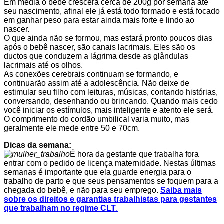
Em média o bebê crescerá cerca de 200g por semana até
seu nascimento, afinal ele já está todo formado e está focado
em ganhar peso para estar ainda mais forte e lindo ao
nascer.
O que ainda não se formou, mas estará pronto poucos dias
após o bebê nascer, são canais lacrimais. Eles são os
ductos que conduzem a lágrima desde as glândulas
lacrimais até os olhos.
As conexões cerebrais continuam se formando, e
continuarão assim até a adolescência. Não deixe de
estimular seu filho com leituras, músicas, contando histórias,
conversando, desenhando ou brincando. Quando mais cedo
você iniciar os estímulos, mais inteligente e atento ele será.
O comprimento do cordão umbilical varia muito, mas
geralmente ele mede entre 50 e 70cm.
Dicas da semana:
É hora da gestante que trabalha fora
entrar com o pedido de licença maternidade. Nestas últimas
semanas é importante que ela guarde energia para o
trabalho de parto e que seus pensamentos se foquem para a
chegada do bebê, e não para seu emprego.
Saiba mais
sobre os direitos e garantias trabalhistas para gestantes
que trabalham no regime CLT
.