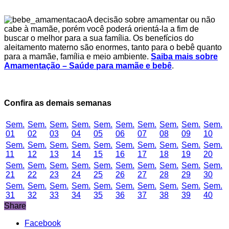
A decisão sobre amamentar ou não
cabe à mamãe, porém você poderá orientá-la a fim de
buscar o melhor para a sua família. Os benefícios do
aleitamento materno são enormes, tanto para o bebê quanto
para a mamãe, família e meio ambiente.
Saiba mais sobre
Amamentação – Saúde para mamãe e bebê
.
Confira as demais semanas
Sem.
Sem.
Sem.
Sem.
Sem.
Sem.
Sem.
Sem.
Sem.
Sem.
01
02
03
04
05
06
07
08
09
10
Sem.
Sem.
Sem.
Sem.
Sem.
Sem.
Sem.
Sem.
Sem.
Sem.
11
12
13
14
15
16
17
18
19
20
Sem.
Sem.
Sem.
Sem.
Sem.
Sem.
Sem.
Sem.
Sem.
Sem.
21
22
23
24
25
26
27
28
29
30
Sem.
Sem.
Sem.
Sem.
Sem.
Sem.
Sem.
Sem.
Sem.
Sem.
31
32
33
34
35
36
37
38
39
40
Share
Facebook