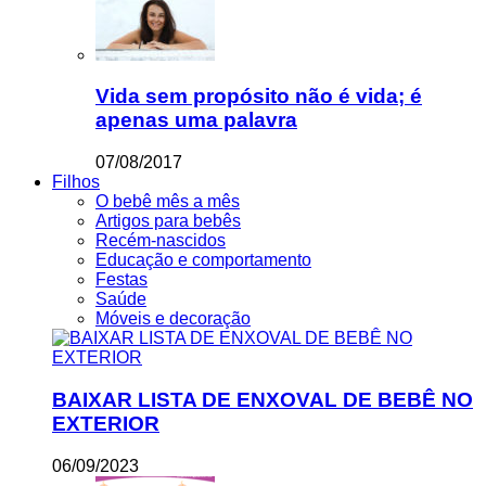
Vida sem propósito não é vida; é
apenas uma palavra
07/08/2017
Filhos
O bebê mês a mês
Artigos para bebês
Recém-nascidos
Educação e comportamento
Festas
Saúde
Móveis e decoração
BAIXAR LISTA DE ENXOVAL DE BEBÊ NO
EXTERIOR
06/09/2023