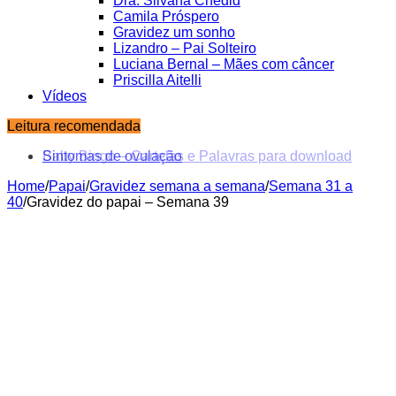
Dra. Silvana Chedid
Camila Próspero
Gravidez um sonho
Lizandro – Pai Solteiro
Luciana Bernal – Mães com câncer
Priscilla Aitelli
Vídeos
Leitura recomendada
Baby Bingo – Cartelas e Palavras para download
Home
/
Papai
/
Gravidez semana a semana
/
Semana 31 a
40
/
Gravidez do papai – Semana 39