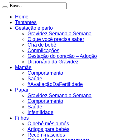
Home
Tentantes
Gestação e parto
Gravidez Semana a Semana
O que você precisa saber
Chá de bebê
Complicações
Gestação do coração – Adoção
Dicionário da Gravidez
Mamãe
Comportamento
Saúde
#AvaliaçãoDaFertilidade
Papai
Gravidez Semana a Semana
Comportamento
Saúde
Infertilidade
Filhos
O bebê mês a mês
Artigos para bebês
Recém-nascidos