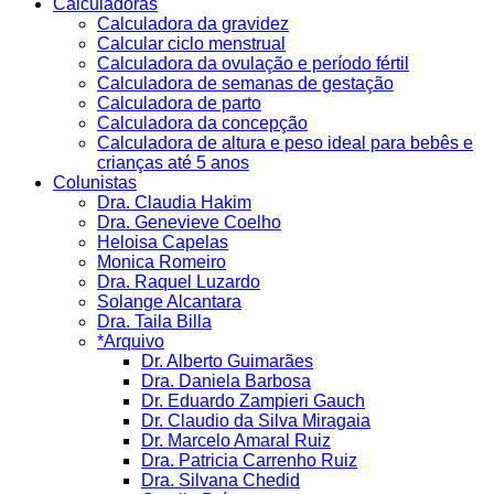
Calculadoras
Calculadora da gravidez
Calcular ciclo menstrual
Calculadora da ovulação e período fértil
Calculadora de semanas de gestação
Calculadora de parto
Calculadora da concepção
Calculadora de altura e peso ideal para bebês e
crianças até 5 anos
Colunistas
Dra. Claudia Hakim
Dra. Genevieve Coelho
Heloisa Capelas
Monica Romeiro
Dra. Raquel Luzardo
Solange Alcantara
Dra. Taila Billa
*Arquivo
Dr. Alberto Guimarães
Dra. Daniela Barbosa
Dr. Eduardo Zampieri Gauch
Dr. Claudio da Silva Miragaia
Dr. Marcelo Amaral Ruiz
Dra. Patricia Carrenho Ruiz
Dra. Silvana Chedid