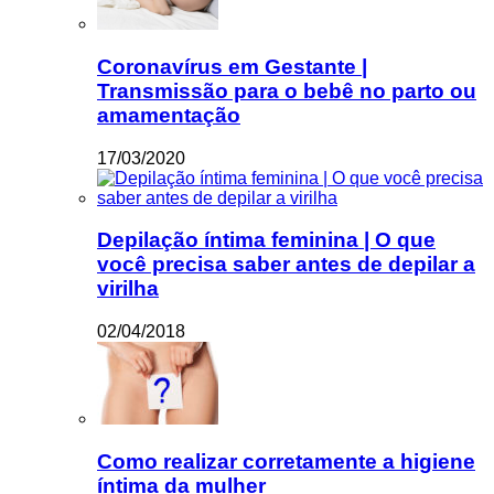
Coronavírus em Gestante |
Transmissão para o bebê no parto ou
amamentação
17/03/2020
Depilação íntima feminina | O que
você precisa saber antes de depilar a
virilha
02/04/2018
Como realizar corretamente a higiene
íntima da mulher