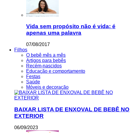
Vida sem propósito não é vida; é
apenas uma palavra
07/08/2017
Filhos
O bebê mês a mês
Artigos para bebês
Recém-nascidos
Educação e comportamento
Festas
Saúde
Móveis e decoração
BAIXAR LISTA DE ENXOVAL DE BEBÊ NO
EXTERIOR
06/09/2023