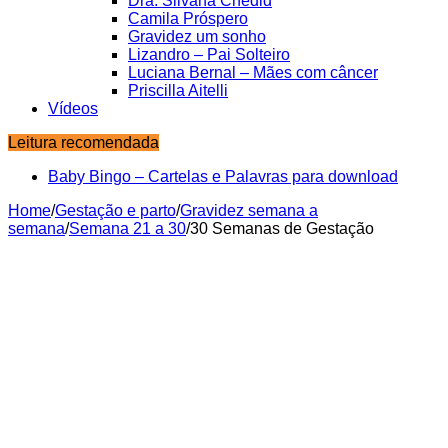
Dra. Silvana Chedid
Camila Próspero
Gravidez um sonho
Lizandro – Pai Solteiro
Luciana Bernal – Mães com câncer
Priscilla Aitelli
Vídeos
Leitura recomendada
Baby Bingo – Cartelas e Palavras para download
Home
/
Gestação e parto
/
Gravidez semana a
semana
/
Semana 21 a 30
/
30 Semanas de Gestação