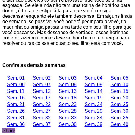
esgotada. Se ele ainda não tem uma rotina de horários para
dormir, é hora de estipulá-la para que você consiga
descansar enquanto ele também descansa. Em alguns finais
de semana, se possível você poderá pedir para a vovó, tia,
madrinha ou amiga passar uma tarde com seu filho para que
você descanse. Mas descanse de verdade, essas horinhas
podem trazer muito mais leveza, bom humor e energia para
resolver outras coisas enquanto seu filho está com você.
Confira as demais semanas
Sem. 01
Sem. 02
Sem. 03
Sem. 04
Sem. 05
Sem. 06
Sem. 07
Sem. 08
Sem. 09
Sem. 10
Sem. 11
Sem. 12
Sem. 13
Sem. 14
Sem. 15
Sem. 16
Sem. 17
Sem. 18
Sem. 19
Sem. 20
Sem. 21
Sem. 22
Sem. 23
Sem. 24
Sem. 25
Sem. 26
Sem. 27
Sem. 28
Sem. 29
Sem. 30
Sem. 31
Sem. 32
Sem. 33
Sem. 34
Sem. 35
Sem. 36
Sem. 37
Sem. 38
Sem. 39
Sem. 40
Share