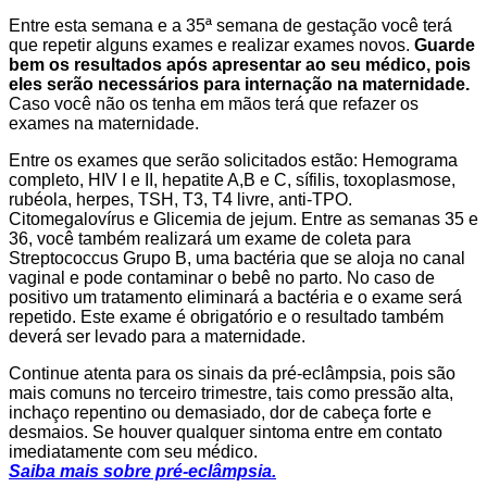
Entre esta semana e a 35ª semana de gestação você terá
que repetir alguns exames e realizar exames novos.
Guarde
bem os resultados após apresentar ao seu médico, pois
eles serão necessários para internação na maternidade.
Caso você não os tenha em mãos terá que refazer os
exames na maternidade.
Entre os exames que serão solicitados estão: Hemograma
completo, HIV I e II, hepatite A,B e C, sífilis, toxoplasmose,
rubéola, herpes, TSH, T3, T4 livre, anti-TPO.
Citomegalovírus e Glicemia de jejum. Entre as semanas 35 e
36, você também realizará um exame de coleta para
Streptococcus Grupo B, uma bactéria que se aloja no canal
vaginal e pode contaminar o bebê no parto. No caso de
positivo um tratamento eliminará a bactéria e o exame será
repetido. Este exame é obrigatório e o resultado também
deverá ser levado para a maternidade.
Continue atenta para os sinais da pré-eclâmpsia, pois são
mais comuns no terceiro trimestre, tais como pressão alta,
inchaço repentino ou demasiado, dor de cabeça forte e
desmaios. Se houver qualquer sintoma entre em contato
imediatamente com seu médico.
Saiba mais sobre pré-eclâmpsia.