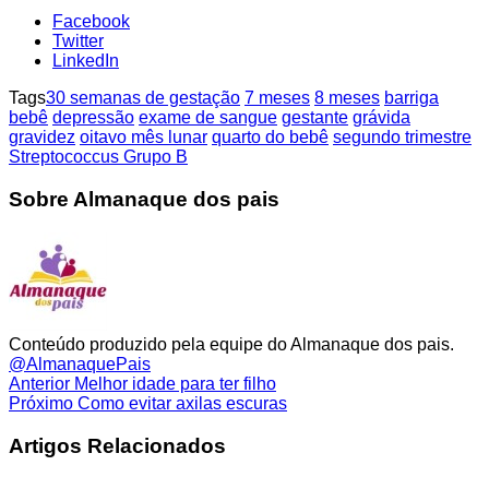
Facebook
Twitter
LinkedIn
Tags
30 semanas de gestação
7 meses
8 meses
barriga
bebê
depressão
exame de sangue
gestante
grávida
gravidez
oitavo mês lunar
quarto do bebê
segundo trimestre
Streptococcus Grupo B
Sobre Almanaque dos pais
Conteúdo produzido pela equipe do Almanaque dos pais.
@AlmanaquePais
Anterior
Melhor idade para ter filho
Próximo
Como evitar axilas escuras
Artigos Relacionados