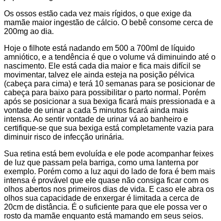
Os ossos estão cada vez mais rígidos, o que exige da
mamãe maior ingestão de cálcio. O bebê consome cerca de
200mg ao dia.
Hoje o filhote está nadando em 500 a 700ml de líquido
amniótico, e a tendência é que o volume vá diminuindo até o
nascimento. Ele está cada dia maior e fica mais difícil se
movimentar, talvez ele ainda esteja na posição pélvica
(cabeça para cima) e terá 10 semanas para se posicionar de
cabeça para baixo para possibilitar o parto normal. Porém
após se posicionar a sua bexiga ficará mais pressionada e a
vontade de urinar a cada 5 minutos ficará ainda mais
intensa. Ao sentir vontade de urinar vá ao banheiro e
certifique-se que sua bexiga está completamente vazia para
diminuir risco de infecção urinária.
Sua retina está bem evoluída e ele pode acompanhar feixes
de luz que passam pela barriga, como uma lanterna por
exemplo. Porém como a luz aqui do lado de fora é bem mais
intensa é provável que ele quase não consiga ficar com os
olhos abertos nos primeiros dias de vida. E caso ele abra os
olhos sua capacidade de enxergar é limitada a cerca de
20cm de distância. É o suficiente para que ele possa ver o
rosto da mamãe enquanto está mamando em seus seios.