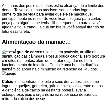
As unhas dos pés e das mãos estão alcançando o limite dos
dedos. Talvez as unhas precisem ser cortadas logo no
primeiro dia de vida para evitar que ele se machuque,
principalmente no rosto. Se você ficar insegura para cortar,
peça para alguém que tenha filho pequeno ou para a vovó te
ajudar, e fique tranquila que em breve você estará tirando de
letra essa tarefa.
Alimentação da mamãe…
Água de coco
:muito rica em potássio, auxilia na
diminuição das câimbras. Possui pouca caloria, zero gordura
e muitos nutrientes, além de hidratar e ajudar no bom
funcionamento do intestino. Como é uma bebida diurética
também colabora na diminuição da retenção de líquidos.
Cálcio
: é encontrado no leite e seus derivados, tais como
iogurte e queijos, gergelim, grão de bico, salsa, entre outros.
A deficiência de cálcio na gestante poderá levar a
osteoporose, pois o organismo irá repor essa deficiência
retirando cálcio dos ossos.