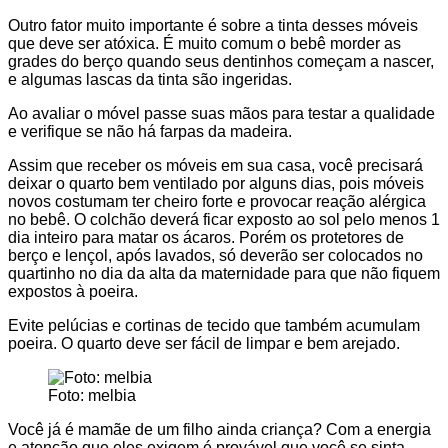
Outro fator muito importante é sobre a tinta desses móveis
que deve ser atóxica. É muito comum o bebê morder as
grades do berço quando seus dentinhos começam a nascer,
e algumas lascas da tinta são ingeridas.
Ao avaliar o móvel passe suas mãos para testar a qualidade
e verifique se não há farpas da madeira.
Assim que receber os móveis em sua casa, você precisará
deixar o quarto bem ventilado por alguns dias, pois móveis
novos costumam ter cheiro forte e provocar reação alérgica
no bebê. O colchão deverá ficar exposto ao sol pelo menos 1
dia inteiro para matar os ácaros. Porém os protetores de
berço e lençol, após lavados, só deverão ser colocados no
quartinho no dia da alta da maternidade para que não fiquem
expostos à poeira.
Evite pelúcias e cortinas de tecido que também acumulam
poeira. O quarto deve ser fácil de limpar e bem arejado.
Foto: melbia
Você já é mamãe de um filho ainda criança? Com a energia
e atenção que eles exigem é provável que você se sinta