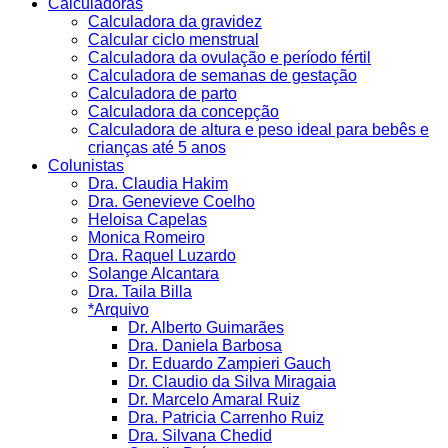
Calculadoras
Calculadora da gravidez
Calcular ciclo menstrual
Calculadora da ovulação e período fértil
Calculadora de semanas de gestação
Calculadora de parto
Calculadora da concepção
Calculadora de altura e peso ideal para bebês e
crianças até 5 anos
Colunistas
Dra. Claudia Hakim
Dra. Genevieve Coelho
Heloisa Capelas
Monica Romeiro
Dra. Raquel Luzardo
Solange Alcantara
Dra. Taila Billa
*Arquivo
Dr. Alberto Guimarães
Dra. Daniela Barbosa
Dr. Eduardo Zampieri Gauch
Dr. Claudio da Silva Miragaia
Dr. Marcelo Amaral Ruiz
Dra. Patricia Carrenho Ruiz
Dra. Silvana Chedid