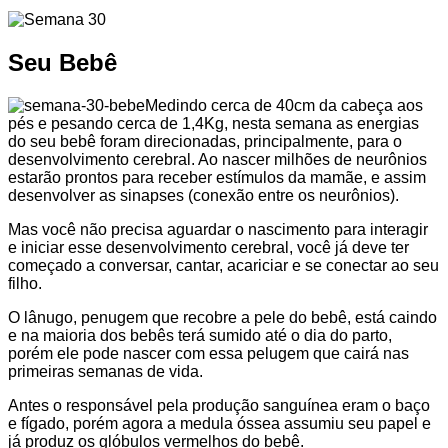
Seu Bebê
Medindo cerca de 40cm da cabeça aos
pés e pesando cerca de 1,4Kg, nesta semana as energias
do seu bebê foram direcionadas, principalmente, para o
desenvolvimento cerebral. Ao nascer milhões de neurônios
estarão prontos para receber estímulos da mamãe, e assim
desenvolver as sinapses (conexão entre os neurônios).
Mas você não precisa aguardar o nascimento para interagir
e iniciar esse desenvolvimento cerebral, você já deve ter
começado a conversar, cantar, acariciar e se conectar ao seu
filho.
O lânugo, penugem que recobre a pele do bebê, está caindo
e na maioria dos bebês terá sumido até o dia do parto,
porém ele pode nascer com essa pelugem que cairá nas
primeiras semanas de vida.
Antes o responsável pela produção sanguínea eram o baço
e fígado, porém agora a medula óssea assumiu seu papel e
já produz os glóbulos vermelhos do bebê.