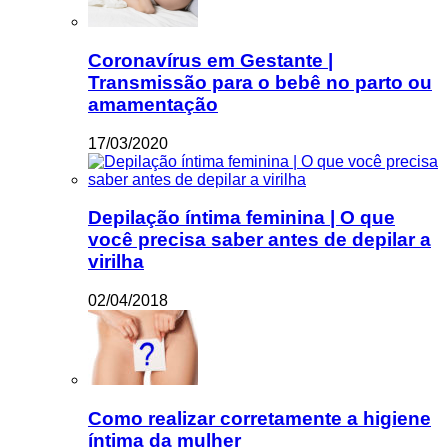
Coronavírus em Gestante |
Transmissão para o bebê no parto ou
amamentação
17/03/2020
Depilação íntima feminina | O que
você precisa saber antes de depilar a
virilha
02/04/2018
Como realizar corretamente a higiene
íntima da mulher