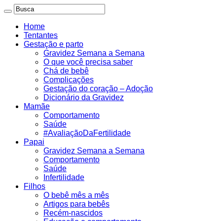
Home
Tentantes
Gestação e parto
Gravidez Semana a Semana
O que você precisa saber
Chá de bebê
Complicações
Gestação do coração – Adoção
Dicionário da Gravidez
Mamãe
Comportamento
Saúde
#AvaliaçãoDaFertilidade
Papai
Gravidez Semana a Semana
Comportamento
Saúde
Infertilidade
Filhos
O bebê mês a mês
Artigos para bebês
Recém-nascidos